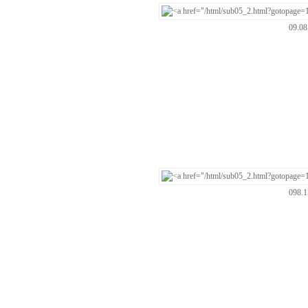
09.0
098.