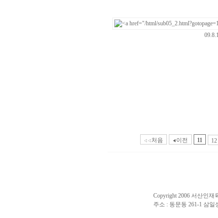
09.8
11
처음
이전
12
◁◁
◀
Copyright 2006 서산인재육성
주소 : 동문동 261-1 삼일상가 2층