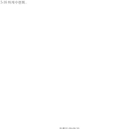
15-16 하계수련회..
등록일:09-08-20