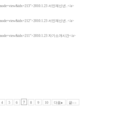
7
4
5
6
8
9
10
다음
끝
▶
▷▷