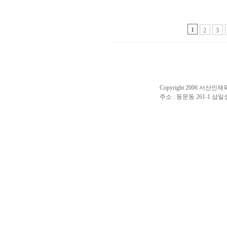
1
2
3
Copyright 2006 서산인재육성
주소 : 동문동 261-1 삼일상가 2층